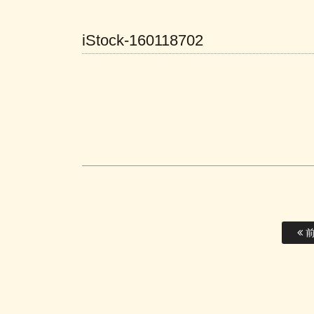
iStock-160118702
前