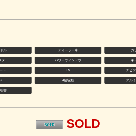
ンドル
ディーラー車
ガ
ステ
パワーウィンドウ
キ
ート
TV
ナビゲ
S
4輪駆動
アルミ
説明書
SOLD