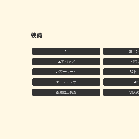
装備
AT
左ハ
エアバッグ
パワ
パワーシート
3列シ
カーステレオ
AB
盗難防止装置
取扱