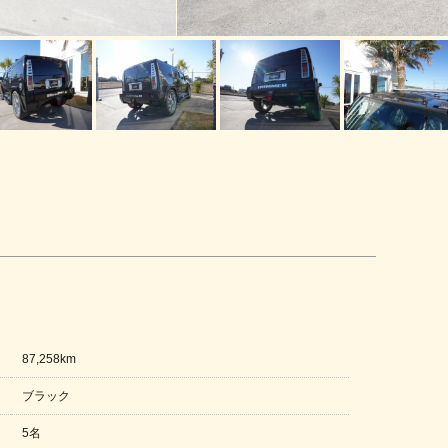
87,258km
ブラック
5名