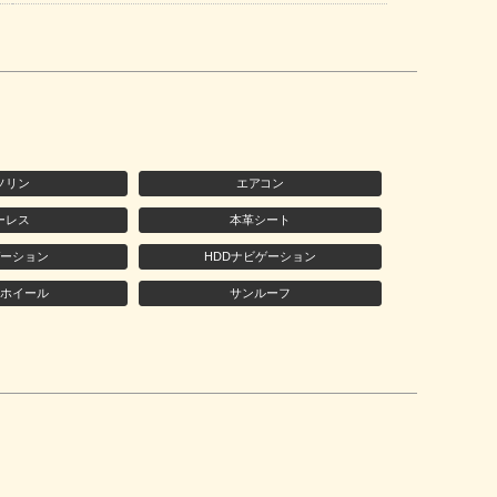
ソリン
エアコン
ーレス
本革シート
ーション
HDDナビゲーション
ホイール
サンルーフ