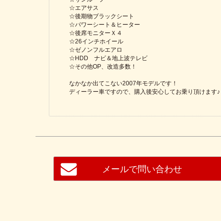
☆エアサス
☆後期物ブラックシート
☆パワーシート＆ヒーター
☆後席モニターＸ４
☆26インチホイール
☆ゼノンフルエアロ
☆HDD ナビ＆地上波テレビ
☆その他OP、改造多数！
なかなか出てこない2007年モデルです！
ディーラー車ですので、購入後安心してお乗り頂けます♪
メールで問い合わせ