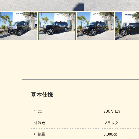
基本仕様
年式
2007/H19
外装色
ブラック
排気量
6,000cc