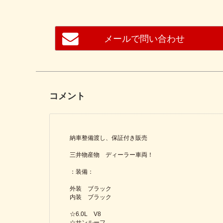
メールで問い合わせ
コメント
納車整備渡し、保証付き販売
三井物産物 ディーラー車両！
：装備：
外装 ブラック
内装 ブラック
☆6.0L V8
☆サンルーフ